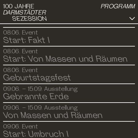
100 JAHRE
PROGRAMM
DARMSTÄDTER
SEZESSION
08.06.
Event
Start: Fakt I
08.06.
Event
Start: Von Massen und Räumen
08.06.
Event
Geburtstagsfest
09.06. – 15.09.
Ausstellung
INFO
Gebrannte Erde
09.06. – 15.09.
Ausstellung
Von Massen und Räumen
ARTISTS
09.06.
Event
Start: Umbruch I