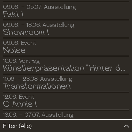
PROGRAMM
09.06. – 05.07.
Ausstellung
Fakt I
ORTE
09.06. – 18.06.
Ausstellung
Showroom I
09.06.
Event
Noise
10.06.
Vortrag
Künstlerpräsentation "Hinter dem Horizont"
11.06. – 23.08.
Ausstellung
Transformationen
12.06.
Event
C Annis I
13.06. – 07.07.
Ausstellung
NEXUS
Filter (Alle)
Tickets
Impressum